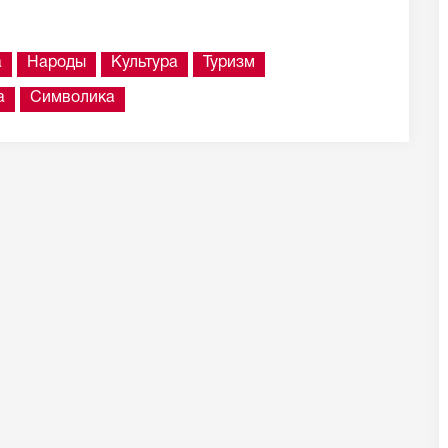
а
Народы
Культура
Туризм
а
Символика