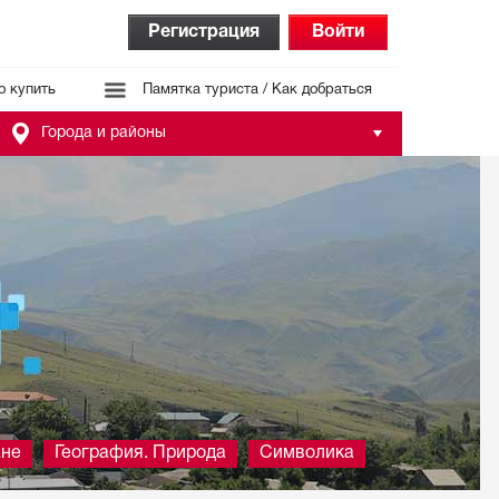
Регистрация
Войти
о купить
Памятка туриста / Как добраться
Города и районы
ане
География. Природа
Символика