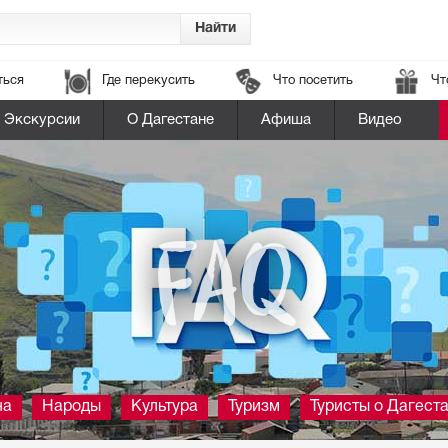
ться
Где перекусить
Что посетить
Чт
Экскурсии
О Дагестане
Афиша
Видео
FAQ
на
Народы
Культура
Туризм
Туристы о Дагест