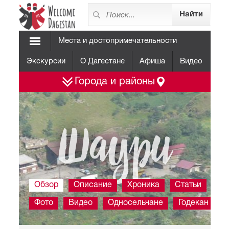
Места и достопримечательности
Экскурсии
О Дагестане
Афиша
Видео
Города и районы
Шаури
Обзор
Описание
Хроника
Статьи
Фото
Видео
Односельчане
Годекан