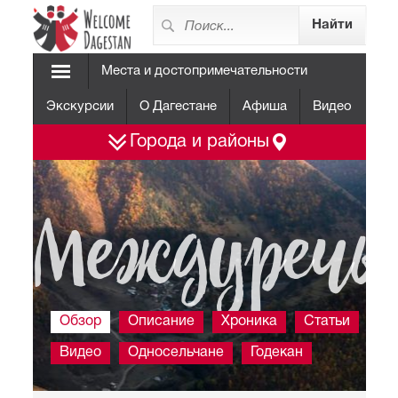
Места и достопримечательности
Экскурсии
О Дагестане
Афиша
Видео
Города и районы
Междуречь
Обзор
Описание
Хроника
Статьи
Фо
Видео
Односельчане
Годекан