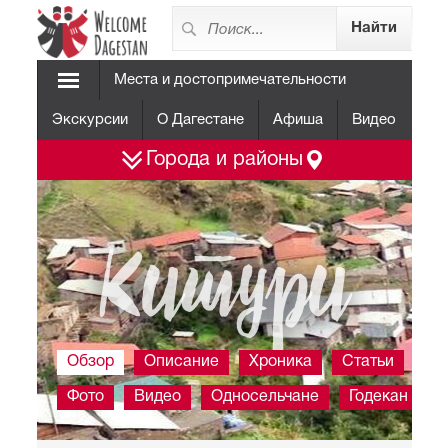
Места и достопримечательности
Экскурсии
О Дагестане
Афиша
Видео
Города и районы
Китури
Обзор
Описание
Хроника
Статьи
Фото
Видео
Односельчане
Годекан