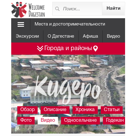
Места и достопримечательности
Экскурсии
О Дагестане
Афиша
Видео
Города и районы
Кидеро
Обзор
Описание
Хроника
Статьи
Фото
Видео
Односельчане
Годекан