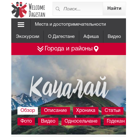
Места и достопримечательности
Экскурсии
О Дагестане
Афиша
Видео
Города и районы
Качалай
Обзор
Описание
Хроника
Статьи
Фото
Видео
Односельчане
Годекан