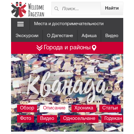
Места и достопримечательности
Экскурсии
О Дагестане
Афиша
Видео
Города и районы
Кванада
Обзор
Описание
Хроника
Статьи
Фото
Видео
Односельчане
Годекан