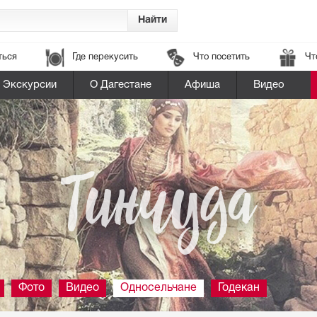
ться
Где перекусить
Что посетить
Чт
Экскурсии
О Дагестане
Афиша
Видео
Тинчуда
Фото
Видео
Односельчане
Годекан