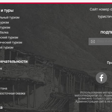
Сайт номер о
и туры
туристи
льный туризм
туризм
отуризм
ПОДП
ыбалка
ский туризм
ический туризм
й туризм
ечательности
Пр
ра
стана
Использование матери
восточная сказка
welcomedagestan.ru . Ком
возможно только с согл
Администрация сайта не н
та