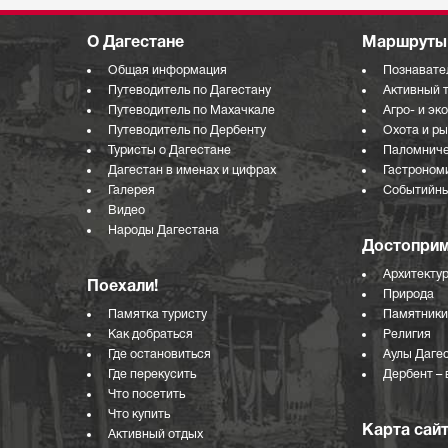
О Дагестане
Маршруты 
Общая информация
Познавате
Путеводитель по Дагестану
Активный 
Путеводитель по Махачкале
Агро- и эк
Путеводитель по Дербенту
Охота и р
Туристы о Дагестане
Паломниче
Дагестан в именах и цифрах
Гастроном
Галерея
Событийны
Видео
Народы Дагестана
Достоприм
Архитекту
Поехали!
Природа
Памятка туристу
Памятники
Как добраться
Религия
Где остановиться
Аулы Даге
Где перекусить
Дербент – 
Что посетить
Что купить
Карта сай
Активный отдых