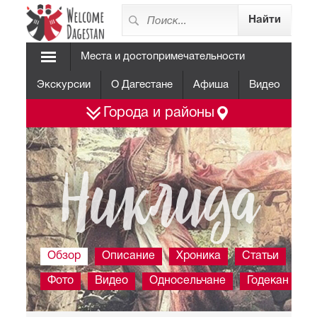
Места и достопримечательности
Экскурсии
О Дагестане
Афиша
Видео
Города и районы
Никлида
Обзор
Описание
Хроника
Статьи
Фото
Видео
Односельчане
Годекан