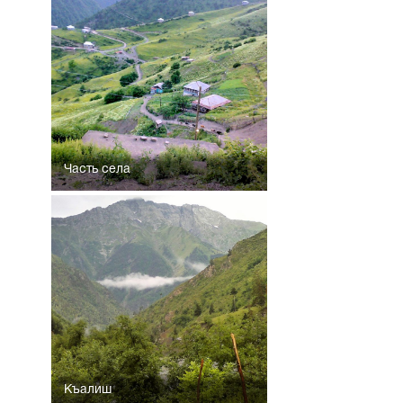
Часть села
Къалиш