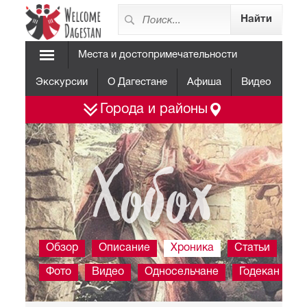
Места и достопримечательности
Экскурсии
О Дагестане
Афиша
Видео
Города и районы
Хобох
Обзор
Описание
Хроника
Статьи
Фото
Видео
Односельчане
Годекан