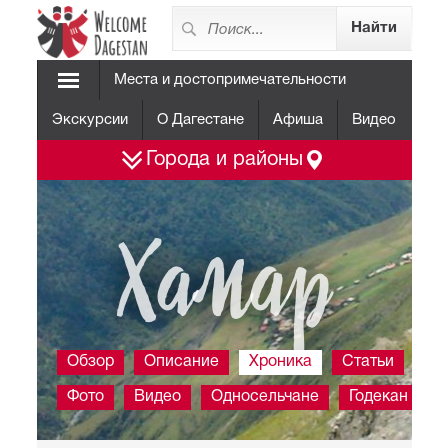
Места и достопримечательности
Экскурсии
О Дагестане
Афиша
Видео
Города и районы
Хамар
Обзор
Описание
Хроника
Статьи
Фото
Видео
Односельчане
Годекан