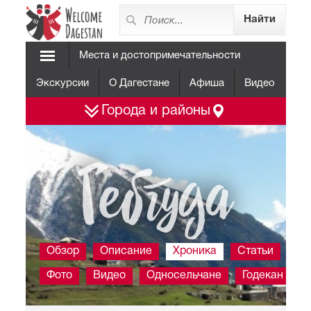
Места и достопримечательности
Экскурсии
О Дагестане
Афиша
Видео
Города и районы
Гебгуда
Обзор
Описание
Хроника
Статьи
Фото
Видео
Односельчане
Годекан