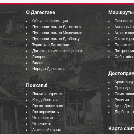
О Дагестане
Маршруты 
Общая информация
Познавате
Путеводитель по Дагестану
Активный 
Путеводитель по Махачкале
Агро- и эк
Путеводитель по Дербенту
Охота и р
Туристы о Дагестане
Паломниче
Дагестан в именах и цифрах
Гастроном
Галерея
Событийны
Видео
Народы Дагестана
Достоприм
Архитекту
Поехали!
Природа
Памятка туристу
Памятники
Как добраться
Религия
Где остановиться
Аулы Даге
Где перекусить
Дербент – 
Что посетить
Что купить
Карта сай
Активный отдых