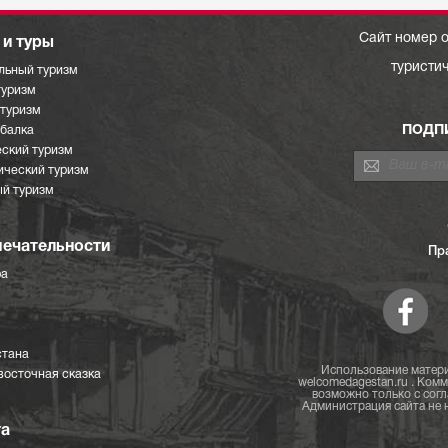
Сайт номер о
и туры
туристи
льный туризм
туризм
отуризм
ПОДП
ыбалка
ский туризм
ический туризм
й туризм
ечательности
Пр
ра
стана
Использование матери
восточная сказка
welcomedagestan.ru . Ком
возможно только с согл
Администрация сайта не н
та