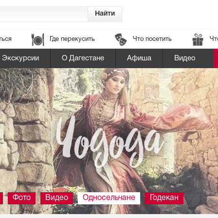
ться
Где перекусить
Что посетить
Чт
Экскурсии
О Дагестане
Афиша
Видео
Чодода
Фото
Видео
Односельчане
Годекан