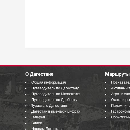
О Дагестане
Маршруты 
Общая информация
Познавате
Путеводитель по Дагестану
Активный 
Путеводитель по Махачкале
Агро- и эк
Путеводитель по Дербенту
Охота и р
Туристы о Дагестане
Паломниче
Дагестан в именах и цифрах
Гастроном
Галерея
Событийны
Видео
Народы Дагестана