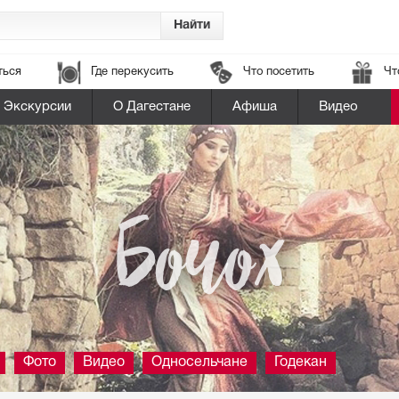
ться
Где перекусить
Что посетить
Чт
Экскурсии
О Дагестане
Афиша
Видео
Бочох
Фото
Видео
Односельчане
Годекан