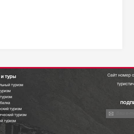
Сайт номер о
и туры
туристи
льный туризм
туризм
отуризм
ПОДП
ыбалка
ский туризм
ический туризм
й туризм