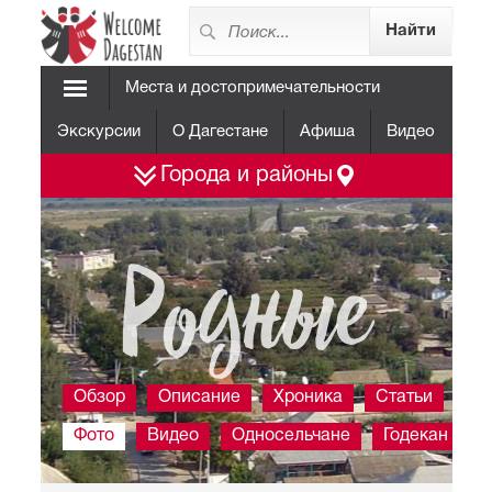
Места и достопримечательности
Экскурсии
О Дагестане
Афиша
Видео
Города и районы
Родные
Обзор
Описание
Хроника
Статьи
Фото
Видео
Односельчане
Годекан