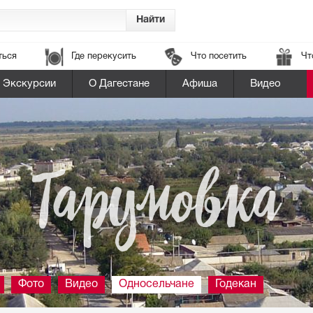
ться
Где перекусить
Что посетить
Чт
Экскурсии
О Дагестане
Афиша
Видео
Тарумовка
Фото
Видео
Односельчане
Годекан