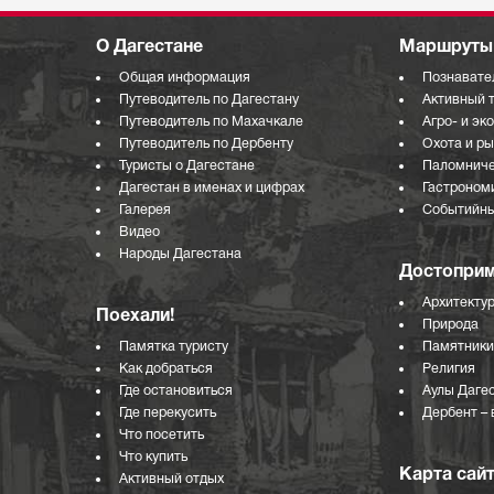
О Дагестане
Маршруты 
Общая информация
Познавате
Путеводитель по Дагестану
Активный 
Путеводитель по Махачкале
Агро- и эк
Путеводитель по Дербенту
Охота и р
Туристы о Дагестане
Паломниче
Дагестан в именах и цифрах
Гастроном
Галерея
Событийны
Видео
Народы Дагестана
Достоприм
Архитекту
Поехали!
Природа
Памятка туристу
Памятники
Как добраться
Религия
Где остановиться
Аулы Даге
Где перекусить
Дербент – 
Что посетить
Что купить
Карта сай
Активный отдых