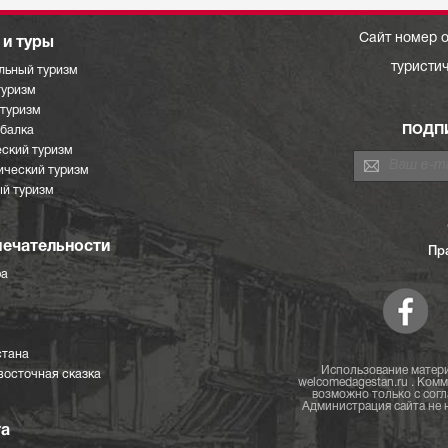
Сайт номер о
и туры
туристи
льный туризм
туризм
отуризм
ПОДП
ыбалка
ский туризм
ический туризм
й туризм
ечательности
Пр
ра
стана
Использование матери
восточная сказка
welcomedagestan.ru . Ком
возможно только с согл
Администрация сайта не н
та