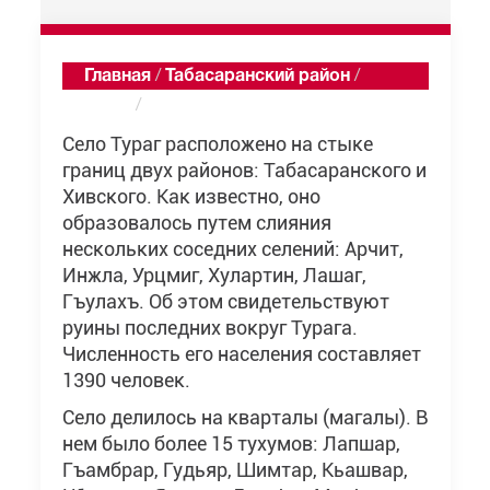
Главная
/
Табасаранский район
/
Тураг
/
Описание
Село Тураг расположено на стыке
границ двух районов: Табасаранского и
Хивского. Как известно, оно
образовалось путем слияния
нескольких соседних селений: Арчит,
Инжла, Урцмиг, Хулартин, Лашаг,
Гъулахъ. Об этом свидетельствуют
руины последних вокруг Турага.
Численность его населения составляет
1390 человек.
Село делилось на кварталы (магалы). В
нем было более 15 тухумов: Лапшар,
Гъамбрар, Гудьяр, Шимтар, Кьашвар,