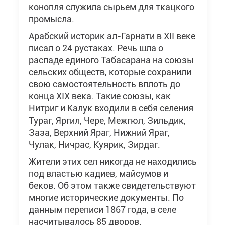
конопля служила сырьем для ткацкого
промысла.
Арабский историк ал-Гарнати в XII веке
писал о 24 рустаках. Речь шла о
распаде единого Табасарана на союзы
сельских обществ, которые сохранили
свою самостоятельность вплоть до
конца XIX века. Такие союзы, как
Нитриг и Калук входили в себя селения
Тураг, Яргил, Чере, Межгюл, Зильдик,
Заза, Верхний Яраг, Нижний Яраг,
Чулак, Ничрас, Куярик, Зирдаг.
Жители этих сел никогда не находились
под властью кадиев, майсумов и
беков. Об этом также свидетельствуют
многие исторические документы. По
данным переписи 1867 года, в селе
насчитывалось 85 дворов.