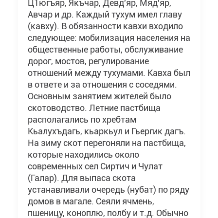
Ц1югъяр, Якъчар, Девд'яр, Мяд'яр,
Авчар и др. Каждый тухум имел главу
(кавху). В обязанности кавхи входило
следующее: мобилизация населения на
общественные работы, обслуживание
дорог, мостов, регулирование
отношений между тухумами. Кавха был
в ответе и за отношения с соседями.
Основным занятием жителей было
скотоводство. Летние пастбища
располагались по хребтам
Кьалухъдагь, кьаркьул и Гьергик дагъ.
На зиму скот перегоняли на пастбища,
которые находились около
современных сел Сиртич и Чулат
(Галар). Для выпаса скота
устанавливали очередь (нубат) по ряду
домов в магале. Сеяли ячмень,
пшеницу, коноплю, полбу и т.д. Обычно