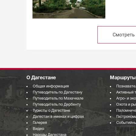
Смотреть
О Дагестане
Маршруты 
Общая информация
Познавате
Путеводитель по Дагестану
Активный 
Путеводитель по Махачкале
Агро- и эк
Путеводитель по Дербенту
Охота и р
Туристы о Дагестане
Паломниче
Дагестан в именах и цифрах
Гастроном
Галерея
Событийны
Видео
Народы Дагестана