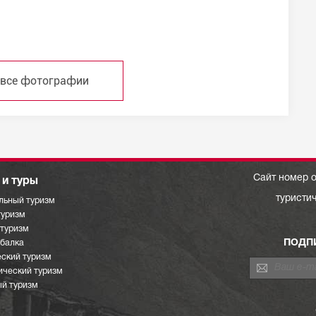
 все фотографии
Сайт номер о
и туры
туристи
льный туризм
туризм
отуризм
ПОДП
ыбалка
ский туризм
ический туризм
й туризм