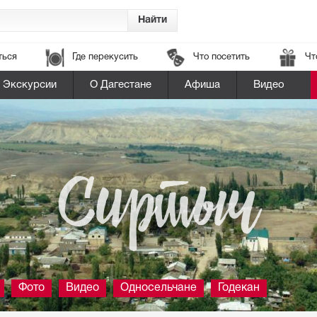
ться
Где перекусить
Что посетить
Чт
Экскурсии
О Дагестане
Афиша
Видео
Сиртыч
Фото
Видео
Односельчане
Годекан