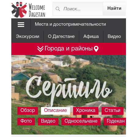
Места и достопримечательности
Экскурсии
О Дагестане
Афиша
Видео
Города и районы
Сертиль
Обзор
Описание
Хроника
Статьи
Фото
Видео
Односельчане
Годекан