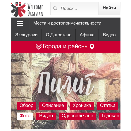
Места и достопримечательности
Экскурсии
О Дагестане
Афиша
Видео
Города и районы
Пилиг
Обзор
Описание
Хроника
Статьи
Фото
Видео
Односельчане
Годекан