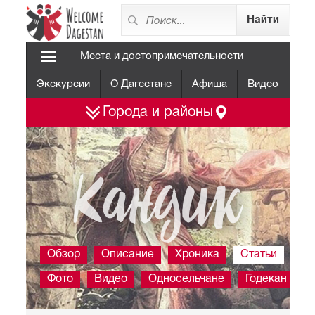
Места и достопримечательности
Экскурсии
О Дагестане
Афиша
Видео
Города и районы
Кандик
Обзор
Описание
Хроника
Статьи
Фото
Видео
Односельчане
Годекан