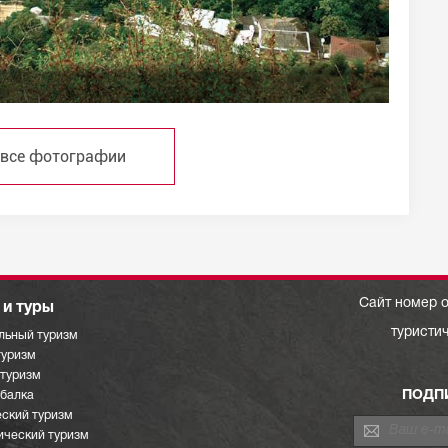
 все фотографии
Сайт номер о
и туры
туристи
льный туризм
туризм
отуризм
ПОДП
ыбалка
ский туризм
ический туризм