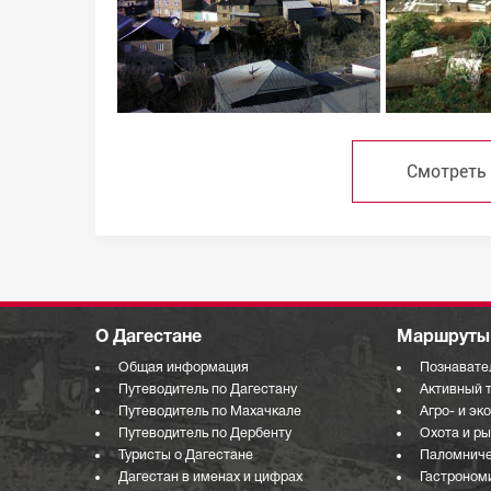
Смотреть
О Дагестане
Маршруты 
Общая информация
Познавате
Путеводитель по Дагестану
Активный 
Путеводитель по Махачкале
Агро- и эк
Путеводитель по Дербенту
Охота и р
Туристы о Дагестане
Паломниче
Дагестан в именах и цифрах
Гастроном