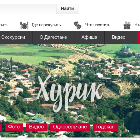
ться
Где перекусить
Что посетить
Чт
Экскурсии
О Дагестане
Афиша
Видео
Хурик
Фото
Видео
Односельчане
Годекан