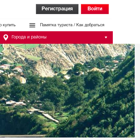
Регистрация
Войти
о купить
Памятка туриста / Как добраться
Города и районы