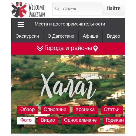
Места и достопримечательности
Экскурсии
О Дагестане
Афиша
Видео
Города и районы
Халаг
Обзор
Описание
Хроника
Статьи
Фото
Видео
Односельчане
Годекан