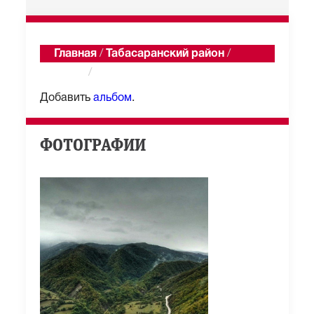
Главная
/
Табасаранский район
/
Халаг
/
Альбомы
Добавить
альбом
.
ФОТОГРАФИИ