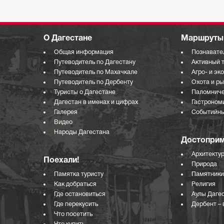
О Дагестане
Маршруты 
Общая информация
Познавате
Путеводитель по Дагестану
Активный 
Путеводитель по Махачкале
Агро- и эк
Путеводитель по Дербенту
Охота и р
Туристы о Дагестане
Паломниче
Дагестан в именах и цифрах
Гастроном
Галерея
Событийны
Видео
Народы Дагестана
Достоприм
Архитекту
Поехали!
Природа
Памятка туристу
Памятники
Как добраться
Религия
Где остановиться
Аулы Даге
Где перекусить
Дербент – 
Что посетить