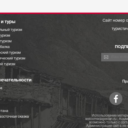
Сайт номер о
и туры
туристи
льный туризм
туризм
отуризм
ПОДП
ыбалка
ский туризм
ический туризм
й туризм
ечательности
Пр
ра
стана
Использование матери
восточная сказка
welcomedagestan.ru . Ком
возможно только с согл
Администрация сайта не н