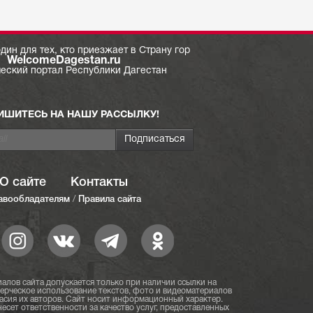
дин для тех, кто приезжает в Страну гор
WelcomeDagestan.ru
ческий портал Республики Дагестан
ИШИТЕСЬ НА НАШУ РАССЫЛКУ!
О сайте
Контакты
авообладателям
/
Правила сайта
алов сайта допускается только при наличии ссылки на
мерческое использование текстов, фото и видеоматериалов
асия их авторов. Сайт носит информационный характер.
есет ответственности за качество услуг, предоставленных