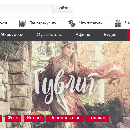
ться
Где перекусить
Что посетить
Чт
Экскурсии
О Дагестане
Афиша
Видео
Гувлиг
Фото
Видео
Односельчане
Годекан