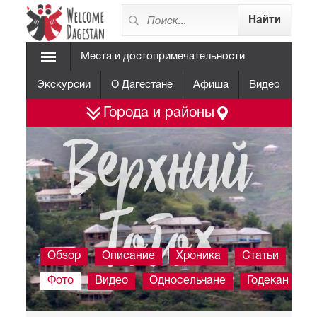
Места и достопримечательности
Экскурсии
О Дагестане
Афиша
Видео
Города и районы
Верхний
Тогох
Обзор
Описание
Хроника
Статьи
Фото
Видео
Односельчане
Годекан