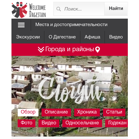
Места и достопримечательности
Экскурсии
О Дагестане
Афиша
Видео
Города и районы
Сюгут
Обзор
Описание
Хроника
Статьи
Фото
Видео
Односельчане
Годекан