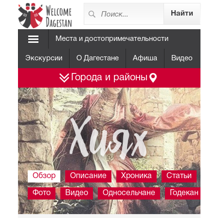
Места и достопримечательности
Экскурсии
О Дагестане
Афиша
Видео
Города и районы
Хиях
Обзор
Описание
Хроника
Статьи
Фото
Видео
Односельчане
Годекан