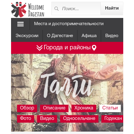
Места и достопримечательности
Экскурсии
О Дагестане
Афиша
Видео
Города и районы
Талги
Обзор
Описание
Хроника
Статьи
Фото
Видео
Односельчане
Годекан