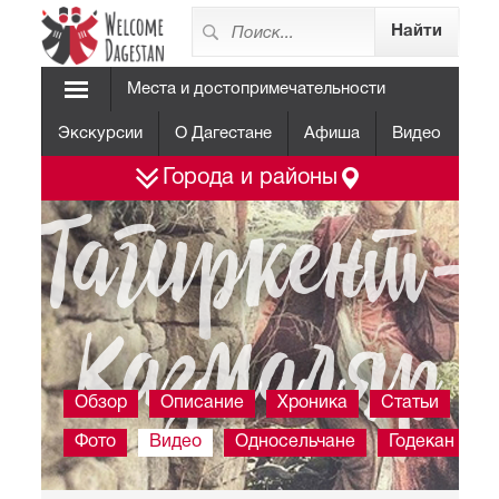
Места и достопримечательности
Экскурсии
О Дагестане
Афиша
Видео
Города и районы
Тагиркент-
Казмаляр
Обзор
Описание
Хроника
Статьи
Фото
Видео
Односельчане
Годекан