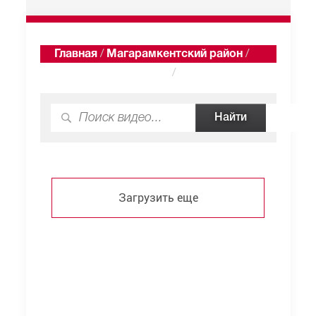
Главная
/
Магарамкентский район
/
Тагиркент-Казмаляр
/
Видео
Загрузить еще