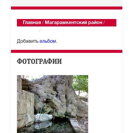
Главная
/
Магарамкентский район
/
Самур
/
Альбомы
Добавить
альбом
.
ФОТОГРАФИИ