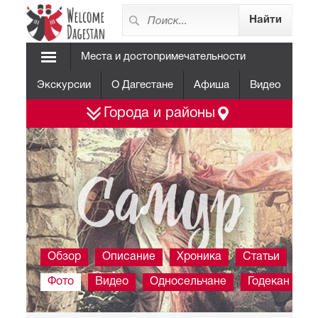
Места и достопримечательности
Экскурсии
О Дагестане
Афиша
Видео
Города и районы
Самур
Обзор
Описание
Хроника
Статьи
Фото
Видео
Односельчане
Годекан