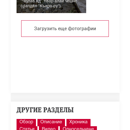
"ЧIулав яд" тIвар алай чешне
(цIапдал "Къара-су")
Загрузить еще фотографии
ДРУГИЕ РАЗДЕЛЫ
Обзор
Описание
Хроника
Статьи
Видео
Односельчане