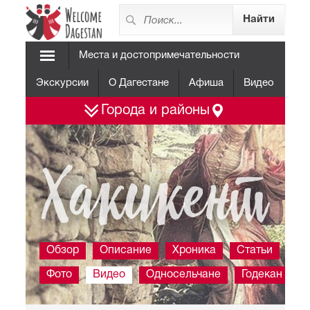
Места и достопримечательности
Экскурсии
О Дагестане
Афиша
Видео
Города и районы
Хакикент
Обзор
Описание
Хроника
Статьи
Фото
Видео
Односельчане
Годекан