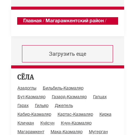
Главная
/
Магарамкентский район
/
Хроника
Загрузить еще
СЁЛА
Азадоглы
Бильбиль-Казмаляр
Бут-Казмаляр
Газард-Казмаляр
Гапцах
Гарах
Гильяр
Джепель
Кабир-Казмаляр
Картас-Казмаляр
Кирка
Кличхан
Куйсун
Кчун-Казмаляр
Магарамкент
Мака-Казмаляр
Мугерган