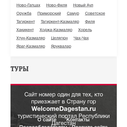
Ново-Гапцах
Ново-Филя
Новый Аул
Оружба
Приморский
Самур
Советское
Тагиркент
Тагиркент-Казмаляр
Филя
Хакикент
Ходжа-Казмаляр
Хорель
Хтун-Казмаляр
Целягюн
Чах-Чах
Яраг-Казмаляр
Яруквалар
ТУРЫ
Сайт номер один для тех, кто
приезжает в Страну гор
WelcomeDagestan.ru
туристический портал Республики
О сайте
Контакты
Дагестан