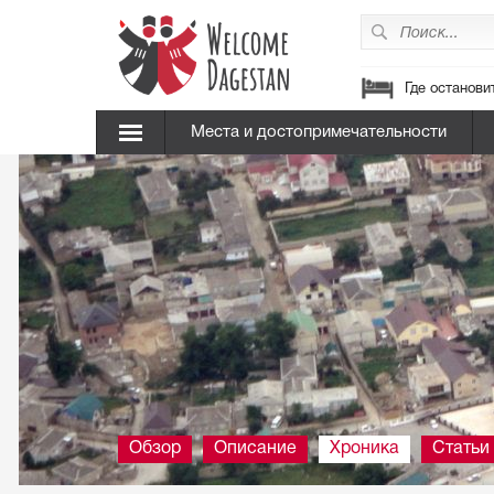
Где останови
Места и достопримечательности
Обзор
Описание
Хроника
Статьи