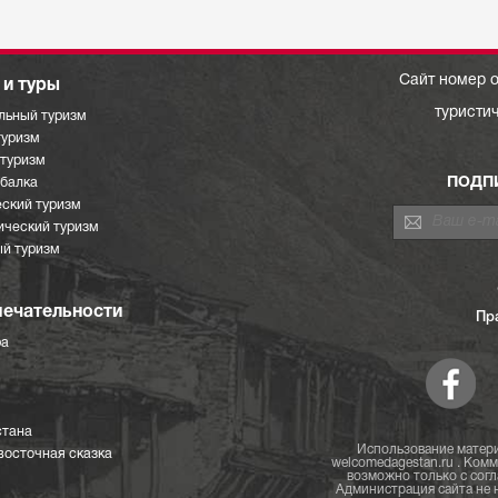
Сайт номер о
и туры
туристи
льный туризм
туризм
отуризм
ПОДП
ыбалка
ский туризм
ический туризм
й туризм
ечательности
Пр
ра
стана
Использование матери
восточная сказка
welcomedagestan.ru . Ком
возможно только с согл
Администрация сайта не н