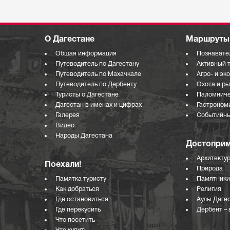
О Дагестане
Маршруты 
Общая информация
Познавате
Путеводитель по Дагестану
Активный 
Путеводитель по Махачкале
Агро- и эк
Путеводитель по Дербенту
Охота и р
Туристы о Дагестане
Паломниче
Дагестан в именах и цифрах
Гастроном
Галерея
Событийны
Видео
Народы Дагестана
Достоприм
Архитекту
Поехали!
Природа
Памятка туристу
Памятники
Как добраться
Религия
Где остановиться
Аулы Даге
Где перекусить
Дербент – 
Что посетить