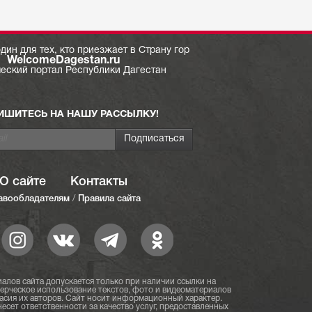
дин для тех, кто приезжает в Страну гор
WelcomeDagestan.ru
ческий портал Республики Дагестан
ИШИТЕСЬ НА НАШУ РАССЫЛКУ!
О сайте
Контакты
авообладателям
/
Правила сайта
алов сайта допускается только при наличии ссылки на
мерческое использование текстов, фото и видеоматериалов
асия их авторов. Сайт носит информационный характер.
есет ответственности за качество услуг, предоставленных