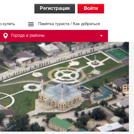
Регистрация
Войти
о купить
Памятка туриста / Как добраться
Города и районы