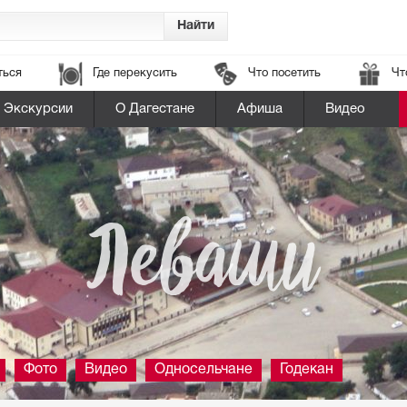
ться
Где перекусить
Что посетить
Чт
Экскурсии
О Дагестане
Афиша
Видео
Леваши
Фото
Видео
Односельчане
Годекан