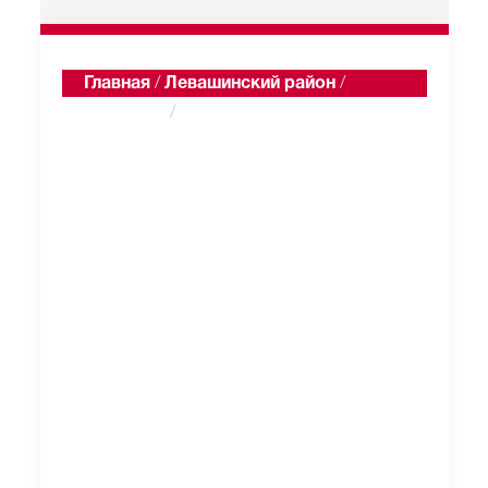
Главная
/
Левашинский район
/
Кундурхе
/
Односельчане