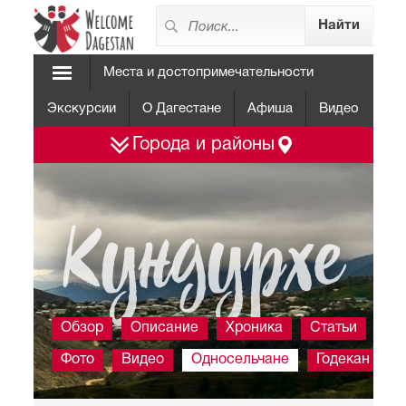
Места и достопримечательности
Экскурсии
О Дагестане
Афиша
Видео
Города и районы
Кундурхе
Обзор
Описание
Хроника
Статьи
Фото
Видео
Односельчане
Годекан