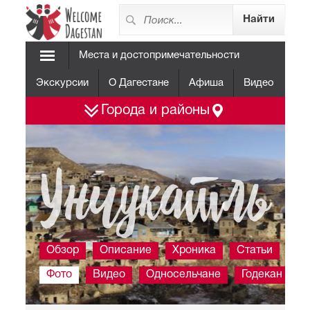
Места и достопримечательности
Экскурсии
О Дагестане
Афиша
Видео
Города и районы
Унчукатль
Обзор
Описание
Хроника
Статьи
Фото
Видео
Односельчане
Годекан