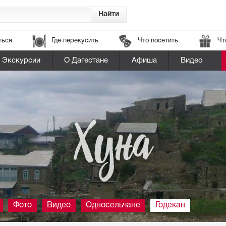
ться
Где перекусить
Что посетить
Чт
Экскурсии
О Дагестане
Афиша
Видео
Хуна
Фото
Видео
Односельчане
Годекан