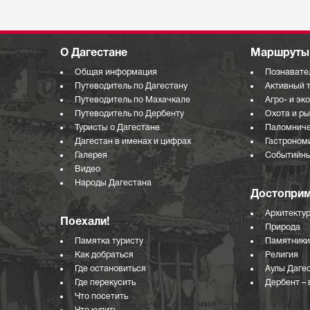
О Дагестане
Маршруты 
Общая информация
Познавате
Путеводитель по Дагестану
Активный 
Путеводитель по Махачкале
Агро- и эк
Путеводитель по Дербенту
Охота и р
Туристы о Дагестане
Паломниче
Дагестан в именах и цифрах
Гастроном
Галерея
Событийны
Видео
Народы Дагестана
Достоприм
Архитекту
Поехали!
Природа
Памятка туристу
Памятники
Как добраться
Религия
Где остановиться
Аулы Даге
Где перекусить
Дербент – 
Что посетить