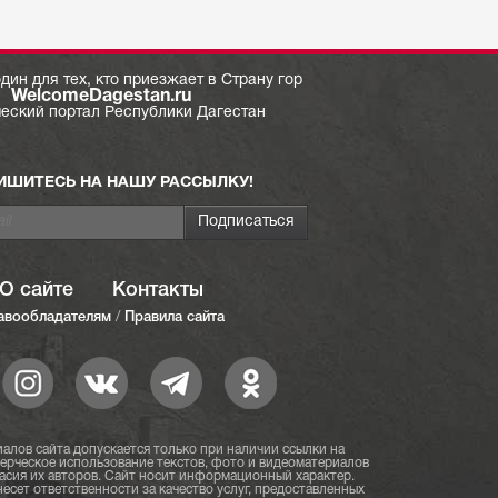
дин для тех, кто приезжает в Страну гор
WelcomeDagestan.ru
ческий портал Республики Дагестан
ИШИТЕСЬ НА НАШУ РАССЫЛКУ!
О сайте
Контакты
авообладателям
/
Правила сайта
алов сайта допускается только при наличии ссылки на
мерческое использование текстов, фото и видеоматериалов
асия их авторов. Сайт носит информационный характер.
есет ответственности за качество услуг, предоставленных