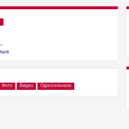
е 100 из 1 285 сообщений
.
ться
Фото
Видео
Односельчане