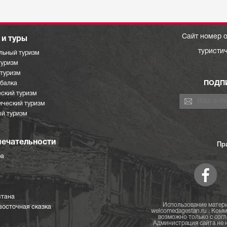
Сайт номер о
и туры
туристи
льный туризм
туризм
отуризм
ПОДП
ыбалка
ский туризм
ический туризм
й туризм
ечательности
Пр
ра
стана
Использование матери
восточная сказка
welcomedagestan.ru . Ком
возможно только с согл
Администрация сайта не н