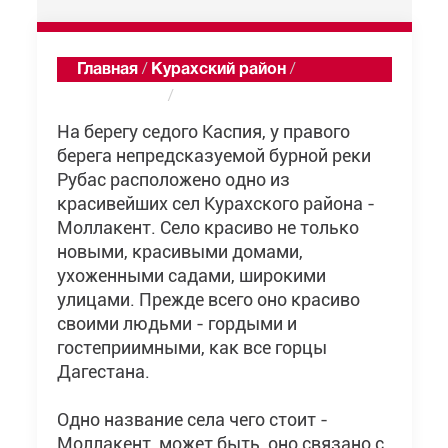
Главная
/
Курахский район
/
Моллакент
/
Описание
На берегу седого Каспия, у правого
берега непредсказуемой бурной реки
Рубас расположено одно из
красивейших сел Курахского района -
Моллакент. Село красиво не только
новыми, красивыми домами,
ухоженными садами, широкими
улицами. Прежде всего оно красиво
своими людьми - гордыми и
гостеприимными, как все горцы
Дагестана.
Одно название села чего стоит -
Моллакент, может быть, оно связано с