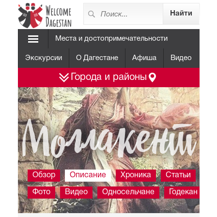
Места и достопримечательности
Экскурсии
О Дагестане
Афиша
Видео
Города и районы
Моллакент
Обзор
Описание
Хроника
Статьи
Фото
Видео
Односельчане
Годекан