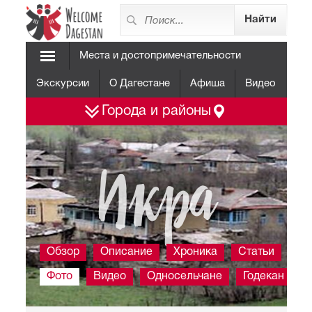
Места и достопримечательности
Экскурсии
О Дагестане
Афиша
Видео
Города и районы
Икра
Обзор
Описание
Хроника
Статьи
Фото
Видео
Односельчане
Годекан