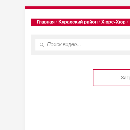
Главная
/
Курахский район
/
Хюре-Хюр
/
Заг