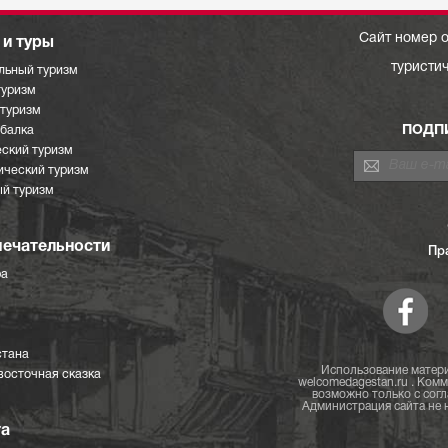
Сайт номер о
и туры
туристи
льный туризм
туризм
отуризм
ПОДП
ыбалка
ский туризм
ический туризм
й туризм
ечательности
Пр
ра
стана
Использование матери
восточная сказка
welcomedagestan.ru . Ком
возможно только с согл
Администрация сайта не н
та