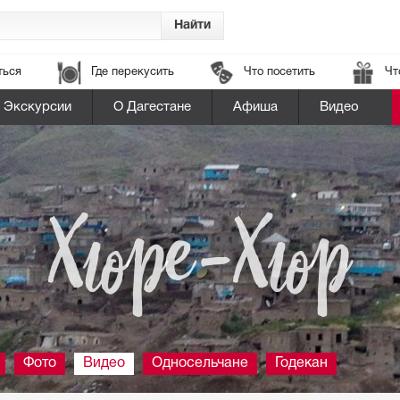
ться
Где перекусить
Что посетить
Чт
Экскурсии
О Дагестане
Афиша
Видео
Хюре-Хюр
Фото
Видео
Односельчане
Годекан