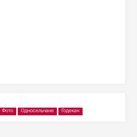
Фото
Односельчане
Годекан