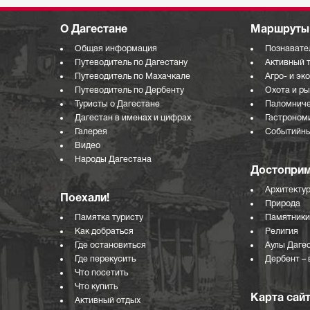
О Дагестане
Маршруты 
Общая информация
Познавате
Путеводитель по Дагестану
Активный 
Путеводитель по Махачкале
Агро- и эк
Путеводитель по Дербенту
Охота и р
Туристы о Дагестане
Паломниче
Дагестан в именах и цифрах
Гастроном
Галерея
Событийны
Видео
Народы Дагестана
Достоприм
Архитекту
Поехали!
Природа
Памятка туристу
Памятники
Как добраться
Религия
Где остановиться
Аулы Даге
Где перекусить
Дербент – 
Что посетить
Что купить
Карта сай
Активный отдых