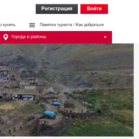
Регистрация
Войти
о купить
Памятка туриста / Как добраться
Города и районы