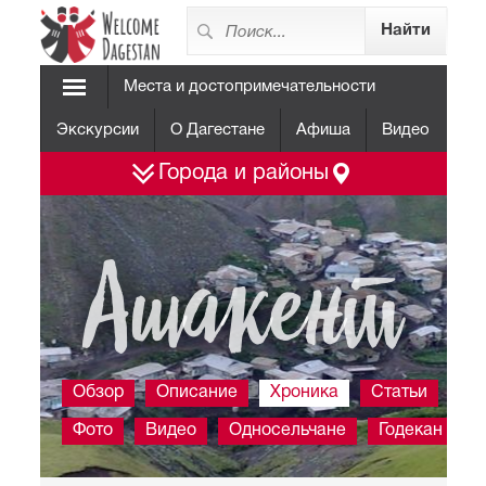
Места и достопримечательности
Экскурсии
О Дагестане
Афиша
Видео
Города и районы
Ашакент
Обзор
Описание
Хроника
Статьи
Фото
Видео
Односельчане
Годекан