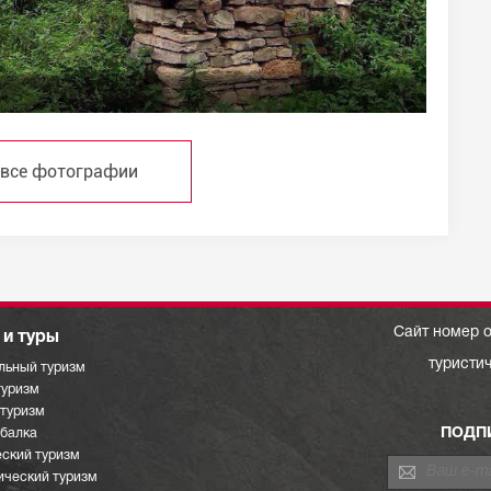
 все фотографии
Сайт номер о
и туры
туристи
льный туризм
туризм
отуризм
ПОДП
ыбалка
ский туризм
ический туризм