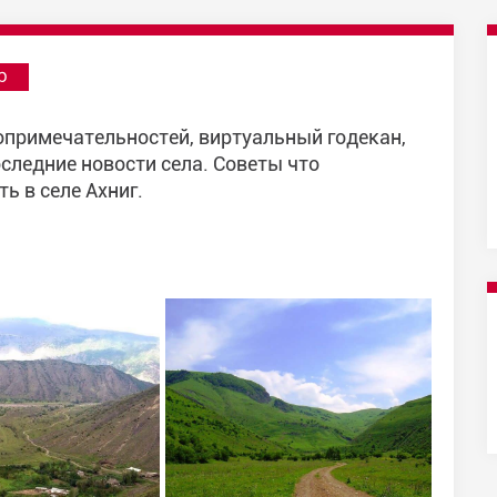
р
топримечательностей, виртуальный годекан,
следние новости села. Советы что
ь в селе Ахниг.