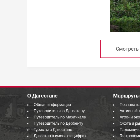
Смотреть
О Дагестане
Маршруты 
Общая информация
Познавате
Путеводитель по Дагестану
Активный 
Путеводитель по Махачкале
Агро- и эк
Путеводитель по Дербенту
Охота и р
Туристы о Дагестане
Паломниче
Дагестан в именах и цифрах
Гастроном