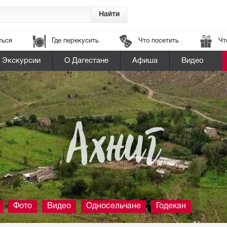
ться
Где перекусить
Что посетить
Чт
Экскурсии
О Дагестане
Афиша
Видео
Ахниг
Фото
Видео
Односельчане
Годекан