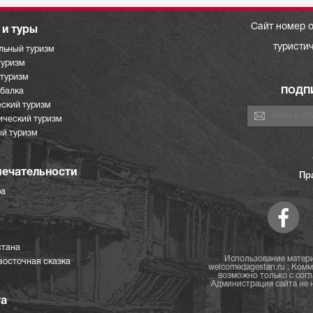
Сайт номер о
и туры
туристи
льный туризм
туризм
отуризм
ПОДП
ыбалка
ский туризм
ический туризм
й туризм
ечательности
Пр
ра
стана
Использование матери
восточная сказка
welcomedagestan.ru . Ком
возможно только с согл
Администрация сайта не н
та