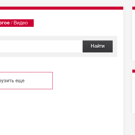
ргое
/
Видео
рузить еще