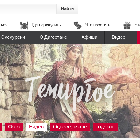
ться
Где перекусить
Что посетить
Чт
Экскурсии
О Дагестане
Афиша
Видео
Темиргое
Фото
Видео
Односельчане
Годекан