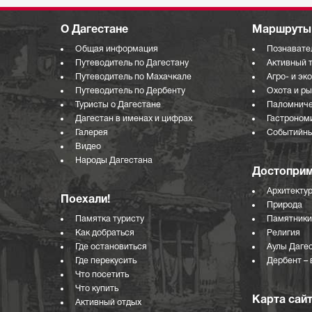
О Дагестане
Маршруты 
Общая информация
Познавате
Путеводитель по Дагестану
Активный 
Путеводитель по Махачкале
Агро- и эк
Путеводитель по Дербенту
Охота и р
Туристы о Дагестане
Паломниче
Дагестан в именах и цифрах
Гастроном
Галерея
Событийны
Видео
Народы Дагестана
Достоприм
Архитекту
Поехали!
Природа
Памятка туристу
Памятники
Как добраться
Религия
Где остановиться
Аулы Даге
Где перекусить
Дербент – 
Что посетить
Что купить
Карта сай
Активный отдых