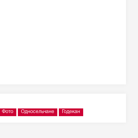
Фото
Односельчане
Годекан