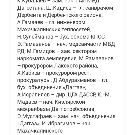
К.Кубалаев – зам. нач. ГАИ МВД
Дагестана, Ш.Кадиев – гл. санврачом
Дербента и Дербентского района,
А.Гамзаев – гл. инженером
Махачкалинских теплосетей,
Н.Сулейманов – бух. обкома КПСС,
Э.Рамазанов – нач. медсанчасти МВД
РД, М.Гамидов – зав. сектором
наркомата земледелия, М.Рамазанов
– прокурором Лакского района,
Х.Кабиев – прокурором респ.
прокуратуры, Д.Абдурахманов – гл.
бух. объединения «Даггаз»,
А.Исрапилов – дир. ЦГА ДАССР, К.-М.
Мадаев – нач. Кизлярской
межрайбазы Дагпотребсоюза,
Э.Мустафаев – зам. нач. объединения
«Даггаз», И.Ибрагимов – нач.
Махачкалинского