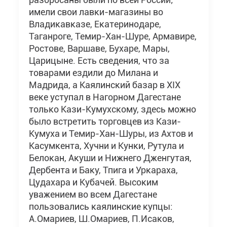
имели свои лавки-магазины во
Владикавказе, Екатеринодаре,
Таганроге, Темир-Хан-Шуре, Армавире,
Ростове, Варшаве, Бухаре, Мары,
Царицыне. Есть сведения, что за
товарами ездили до Милана и
Мадрида, а Каялинский базар в ХIХ
веке уступал в Нагорном Дагестане
только Кази-Кумухскому, здесь можно
было встретить торговцев из Кази-
Кумуха и Темир-Хан-Шуры, из Ахтов и
Касумкента, Хучни и Кунки, Рутула и
Белокан, Акуши и Нижнего Дженгутая,
Дербента и Баку, Тпига и Уркараха,
Цудахара и Кубачей. Высоким
уважением во всем Дагестане
пользовались каялинские купцы:
А.Омариев, Ш.Омариев, П.Исаков,