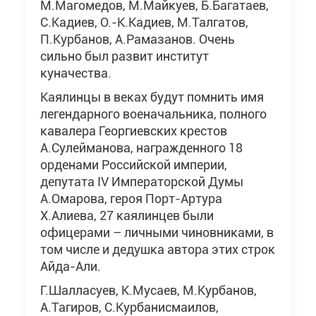
М.Магомедов, М.Майкуев, Б.Багатаев,
С.Кадиев, О.-К.Кадиев, М.Талгатов,
П.Курбанов, А.Рамазанов. Очень
сильно был развит институт
куначества.
Каялинцы в веках будут помнить имя
легендарного военачальника, полного
кавалера Георгиевских крестов
А.Сулейманова, награжденного 18
орденами Российской империи,
депутата IV Императорской Думы
А.Омарова, героя Порт-Артура
Х.Алиева, 27 каялинцев были
офицерами – личными чиновниками, в
том числе и дедушка автора этих строк
Айда-Али.
Г.Шалласуев, К.Мусаев, М.Курбанов,
А.Тагиров, С.Курбанисмаилов,