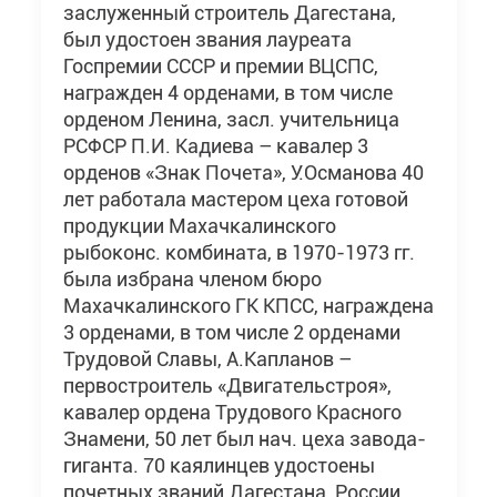
заслуженный строитель Дагестана,
был удостоен звания лауреата
Госпремии СССР и премии ВЦСПС,
награжден 4 орденами, в том числе
орденом Ленина, засл. учительница
РСФСР П.И. Кадиева – кавалер 3
орденов «Знак Почета», У.Османова 40
лет работала мастером цеха готовой
продукции Махачкалинского
рыбоконс. комбината, в 1970-1973 гг.
была избрана членом бюро
Махачкалинского ГК КПСС, награждена
3 орденами, в том числе 2 орденами
Трудовой Славы, А.Капланов –
первостроитель «Двигательстроя»,
кавалер ордена Трудового Красного
Знамени, 50 лет был нач. цеха завода-
гиганта. 70 каялинцев удостоены
почетных званий Дагестана, России,