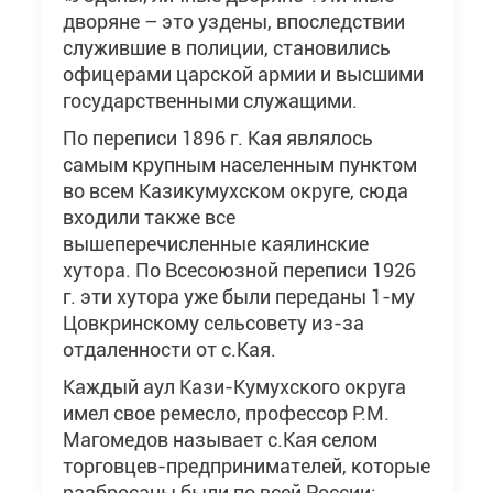
дворяне – это уздены, впоследствии
служившие в полиции, становились
офицерами царской армии и высшими
государственными служащими.
По переписи 1896 г. Кая являлось
самым крупным населенным пунктом
во всем Казикумухском округе, сюда
входили также все
вышеперечисленные каялинские
хутора. По Всесоюзной переписи 1926
г. эти хутора уже были переданы 1-му
Цовкринскому сельсовету из-за
отдаленности от с.Кая.
Каждый аул Кази-Кумухского округа
имел свое ремесло, профессор Р.М.
Магомедов называет с.Кая селом
торговцев-предпринимателей, которые
разбросаны были по всей России;