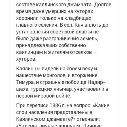
составе каялинского джамаата. Долгое
время даже умерших на хуторах
хоронили только на кладбищах
главного селения. В сел. Кая вплоть до
установления советской власти не
было даже разграничения земель,
принадлежавших собственно
каялинцам и жителям отселков –
хуторов.
Каялинцы видели на своем веку и
нашествие монголов, и вторжение
Тимура, и страшные побоища Надир-
шаха, турецких янычар, участвовали в
первой мировой войне.
При переписи 1886 г. на вопрос: «Какие
слои населения представлены в
Каялинском джамаате?» отвечали:
«Уздены, личные дворяне». Личные