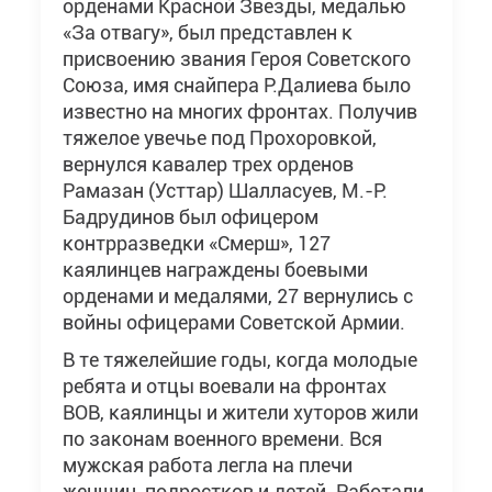
орденами Красной Звезды, медалью
«За отвагу», был представлен к
присвоению звания Героя Советского
Союза, имя снайпера Р.Далиева было
известно на многих фронтах. Получив
тяжелое увечье под Прохоровкой,
вернулся кавалер трех орденов
Рамазан (Усттар) Шалласуев, М.-Р.
Бадрудинов был офицером
контрразведки «Смерш», 127
каялинцев награждены боевыми
орденами и медалями, 27 вернулись с
войны офицерами Советской Армии.
В те тяжелейшие годы, когда молодые
ребята и отцы воевали на фронтах
ВОВ, каялинцы и жители хуторов жили
по законам военного времени. Вся
мужская работа легла на плечи
женщин, подростков и детей. Работали