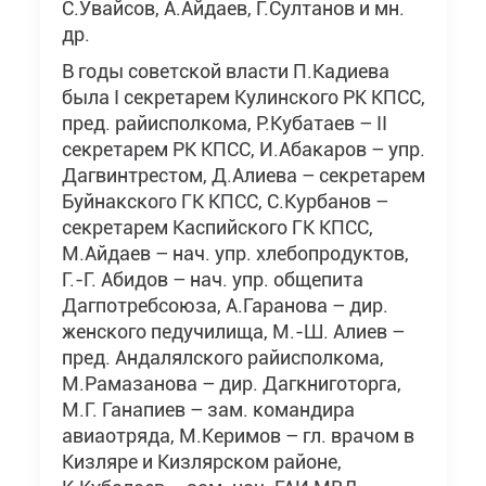
С.Увайсов, А.Айдаев, Г.Султанов и мн.
др.
В годы советской власти П.Кадиева
была I секретарем Кулинского РК КПСС,
пред. райисполкома, Р.Кубатаев – II
секретарем РК КПСС, И.Абакаров – упр.
Дагвинтрестом, Д.Алиева – секретарем
Буйнакского ГК КПСС, С.Курбанов –
секретарем Каспийского ГК КПСС,
М.Айдаев – нач. упр. хлебопродуктов,
Г.-Г. Абидов – нач. упр. общепита
Дагпотребсоюза, А.Гаранова – дир.
женского педучилища, М.-Ш. Алиев –
пред. Андалялского райисполкома,
М.Рамазанова – дир. Дагкниготорга,
М.Г. Ганапиев – зам. командира
авиаотряда, М.Керимов – гл. врачом в
Кизляре и Кизлярском районе,