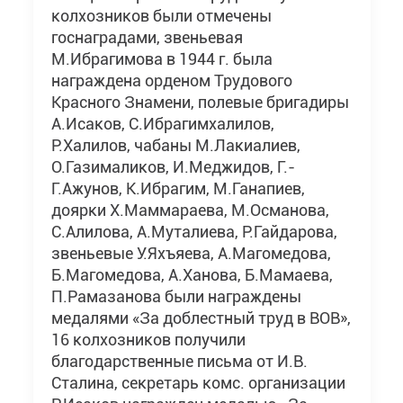
колхозников были отмечены
госнаградами, звеньевая
М.Ибрагимова в 1944 г. была
награждена орденом Трудового
Красного Знамени, полевые бригадиры
А.Исаков, С.Ибрагимхалилов,
Р.Халилов, чабаны М.Лакиалиев,
О.Газималиков, И.Меджидов, Г.-
Г.Ажунов, К.Ибрагим, М.Ганапиев,
доярки Х.Маммараева, М.Османова,
С.Алилова, А.Муталиева, Р.Гайдарова,
звеньевые У.Яхъяева, А.Магомедова,
Б.Магомедова, А.Ханова, Б.Мамаева,
П.Рамазанова были награждены
медалями «За доблестный труд в ВОВ»,
16 колхозников получили
благодарственные письма от И.В.
Сталина, секретарь комс. организации