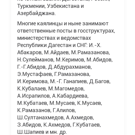
Туркмении, Узбекистана и
Азербайджана.
Многие каялинцы и ныне занимают
ответственные посты в госструктурах,
министерствах и ведомствах
Республики Дагестан и СНГ: И.-Х.
Абакаров, М.Айдаев, М.Рамазанова,
Н.Сулейманов, М.Керимов, М.Абидов,
Г.-Г.Абидов, Д.Абдурахманов,
Э.Мустафаев, Г.Рамазанова,
И.Керимова, М.-Г. Ганапиев, Д.Багов,
К.Кубалаев, М.Магомедов,
А.Исрапилов, А.Кабардиева,
М.Кубатаев, М.Мусаев, К.Мусаев,
К.Рамазанов, Г.Алилов,
Ш.Султанахмедов, А.Ахмедов,
З.Абидов, К.Ахмедов, Г.Кубатаев,
Ш.Шапиев и мн. др.