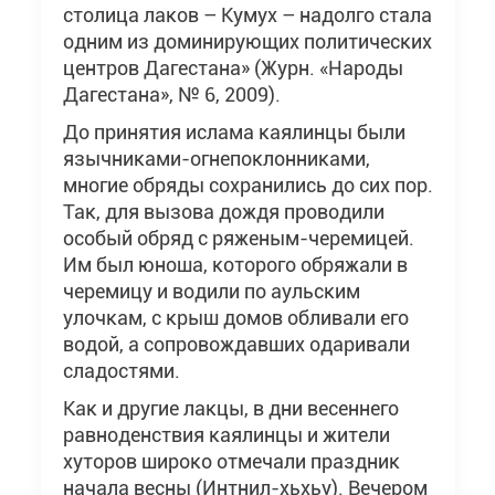
столица лаков – Кумух – надолго стала
одним из доминирующих политических
центров Дагестана» (Журн. «Народы
Дагестана», № 6, 2009).
До принятия ислама каялинцы были
язычниками-огнепоклонниками,
многие обряды сохранились до сих пор.
Так, для вызова дождя проводили
особый обряд с ряженым-черемицей.
Им был юноша, которого обряжали в
черемицу и водили по аульским
улочкам, с крыш домов обливали его
водой, а сопровождавших одаривали
сладостями.
Как и другие лакцы, в дни весеннего
равноденствия каялинцы и жители
хуторов широко отмечали праздник
начала весны (Интнил-хьхьу). Вечером