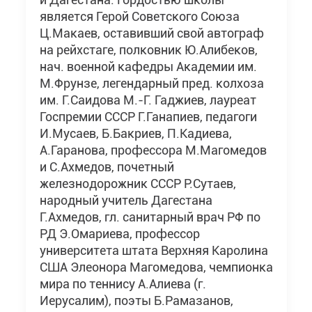
является Герой Советского Союза
Ц.Макаев, оставивший свой автограф
на рейхстаге, полковник Ю.Алибеков,
нач. военной кафедры Академии им.
М.Фрунзе, легендарный пред. колхоза
им. Г.Саидова М.-Г. Гаджиев, лауреат
Госпремии СССР Г.Ганапиев, педагоги
И.Мусаев, Б.Бакриев, П.Кадиева,
А.Гаранова, профессора М.Магомедов
и С.Ахмедов, почетный
железнодорожник СССР Р.Сутаев,
народный учитель Дагестана
Г.Ахмедов, гл. санитарный врач РФ по
РД Э.Омариева, профессор
университета штата Верхняя Каролина
США Элеонора Магомедова, чемпионка
мира по теннису А.Алиева (г.
Иерусалим), поэты Б.Рамазанов,