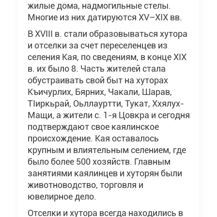
жилые дома, надмогильные стелы.
Многие из них датируются XV–XIX вв.
В XVIII в. стали образовываться хутора
и отселки за счет переселенцев из
селения Кая, по сведениям, в конце XIX
в. их было 8. Часть жителей стала
обустраивать свой быт на хуторах
Къичурлих, Бярних, Чакали, Шарав,
ТIиркьрай, Оьллауртти, Тукат, Ххялух-
Мащи, а жители с. 1-я Цовкра и сегодня
подтверждают свое каялинское
происхождение. Кая оставалось
крупным и влиятельным селением, где
было более 500 хозяйств. Главным
занятиями каялинцев и хуторян были
животноводство, торговля и
ювелирное дело.
Отселки и хутора всегда находились в