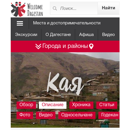
Места и достопримечательности
Экскурсии
О Дагестане
Афиша
Видео
Города и районы
Кая
Обзор
Описание
Хроника
Статьи
Фото
Видео
Односельчане
Годекан