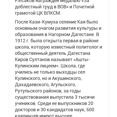
Р.Исаков награжден медалью «За
доблестный труд в ВОВ» и Почетной
грамотой ЦК ВЛКСМ.
После Кази-Кумуха селение Кая было
основным очагом развития культуры и
образования в Нагорном Дагестане. В
1912 г. была открыта первая в районе
школа, которую известный политолог и
общественный деятель Дагестана
Киров Султанов называет «Ашты-
Кулинским лицеем». Школа, где
учились не только выходцы сел
Кулинского, но и Акушинского,
Дахадаевского, Агульского,
Рутульского районов, за годы
существования выпустила 3 тысячи
учеников. Среди ее выпускников 20
докторов и 30 кандидатов наук, 600
каялинцев имеют высшее