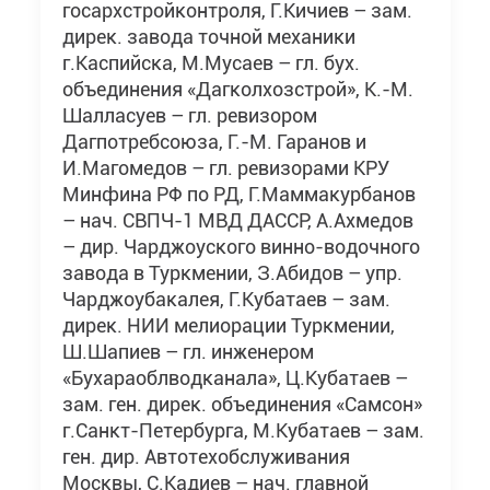
госархстройконтроля, Г.Кичиев – зам.
дирек. завода точной механики
г.Каспийска, М.Мусаев – гл. бух.
объединения «Дагколхозстрой», К.-М.
Шалласуев – гл. ревизором
Дагпотребсоюза, Г.-М. Гаранов и
И.Магомедов – гл. ревизорами КРУ
Минфина РФ по РД, Г.Маммакурбанов
– нач. СВПЧ-1 МВД ДАССР, А.Ахмедов
– дир. Чарджоуского винно-водочного
завода в Туркмении, З.Абидов – упр.
Чарджоубакалея, Г.Кубатаев – зам.
дирек. НИИ мелиорации Туркмении,
Ш.Шапиев – гл. инженером
«Бухараоблводканала», Ц.Кубатаев –
зам. ген. дирек. объединения «Самсон»
г.Санкт-Петербурга, М.Кубатаев – зам.
ген. дир. Автотехобслуживания
Москвы, С.Кадиев – нач. главной