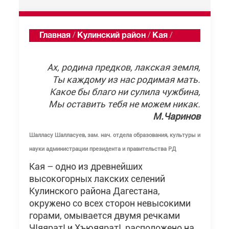
Главная
/
Кулинский район
/
Кая
/
Описание
Ах, родина предков, лакская земля,
Ты каждому из нас родимая мать.
Какое бы благо ни сулила чужбина,
Мы оставить тебя не можем никак.
М.Чаринов
Шалласу Шалласуев, зам. нач. отдела образования, культуры и
науки администрации президента и правительства РД
Кая – одно из древнейших
высокогорных лакских селений
Кулинского района Дагестана,
окружено со всех сторон невысокими
горами, омывается двумя речками
ЧIяяратI и ХъюяяратI, расположено на