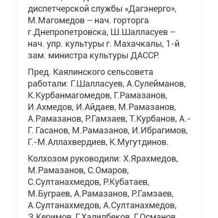
диспетчерской службы «Дагэнерго»,
М.Магомедов – нач. горторга
г.Днепропетровска, Ш.Шалласуев –
нач. упр. культуры г. Махачкалы, 1-й
зам. министра культуры ДАССР.
Пред. Каялинского сельсовета
работали: Г.Шалласуев, А.Сулейманов,
К.Курбанмагомедов, Г.Рамазанов,
И.Ахмедов, И.Айдаев, М.Рамазанов,
А.Рамазанов, Р.Гамзаев, Т.Курбанов, А.-
Г. Гасанов, М.Рамазанов, И.Ибрагимов,
Г.-М.Аллахвердиев, К.Мугутдинов.
Колхозом руководили: Х.Ярахмедов,
М.Рамазанов, С.Омаров,
С.Султанахмедов, Р.Кубатаев,
М.Буграев, А.Рамазанов, Р.Гамзаев,
А.Султанахмедов, А.Султанахмедов,
З.Керимов, Г.Халилбеков, Г.Османов,