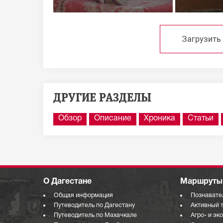
Загрузить
ДРУГИЕ РАЗДЕЛЫ
Обзор
Описание
Хроника
Статьи
О Дагестане
Маршруты 
Общая информация
Познавате
Путеводитель по Дагестану
Активный 
Путеводитель по Махачкале
Агро- и эк