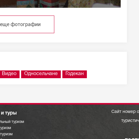
 еще фотографии
Видео
Односельчане
Годекан
Сайт номер о
и туры
туристи
льный туризм
туризм
отуризм