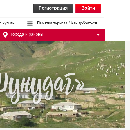
Регистрация
Войти
о купить
Памятка туриста / Как добраться
Города и районы
Шунудаг»