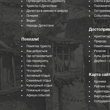
Путеводитель по Дербенту
Охота и р
Туристы о Дагестане
Паломниче
Дагестан в именах и цифрах
Гастроном
Галерея
Событийны
Видео
Народы Дагестана
Достоприм
Архитекту
Поехали!
Природа
Памятка туристу
Памятники
Как добраться
Религия
Где остановиться
Аулы Даге
Где перекусить
Дербент – 
Что посетить
Что купить
Карта сай
Активный отдых
Семейный отдых
Хроника
Культурный отдых
Рейтинг п
Пляжный отдых
Аудиогиды
Афиша событий
Виртуальн
Сотрудниче