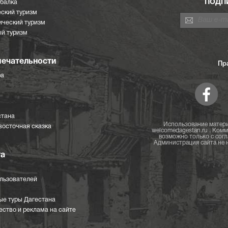
ПОДП
ыбалка
ский туризм
ический туризм
й туризм
ечательности
Пр
ра
стана
Использование матери
восточная сказка
welcomedagestan.ru . Ком
возможно только с согл
Администрация сайта не н
та
ользователей
ые туры Дагестана
ство и реклама на сайте