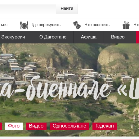
ться
Где перекусить
Что посетить
Чт
Экскурсии
О Дагестане
Афиша
Видео
а-биеннале «
Фото
Видео
Односельчане
Годекан