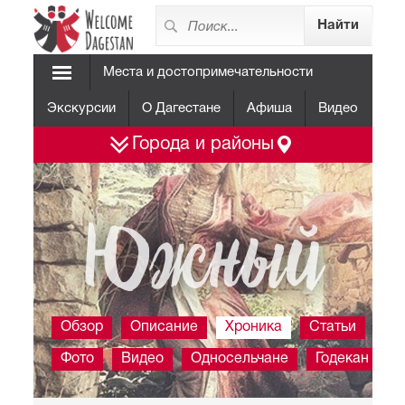
Места и достопримечательности
Экскурсии
О Дагестане
Афиша
Видео
Города и районы
Южный
Обзор
Описание
Хроника
Статьи
Фото
Видео
Односельчане
Годекан