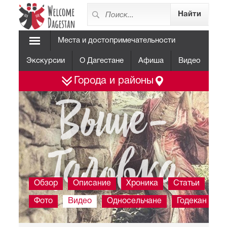
Места и достопримечательности
Экскурсии
О Дагестане
Афиша
Видео
Города и районы
Выше-
Таловка
Обзор
Описание
Хроника
Статьи
Фото
Видео
Односельчане
Годекан