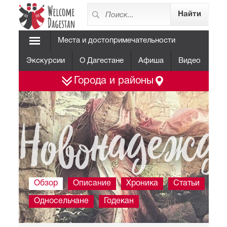
Места и достопримечательности
Экскурсии
О Дагестане
Афиша
Видео
Города и районы
Новонадежд
Обзор
Описание
Хроника
Статьи
Фо
Односельчане
Годекан