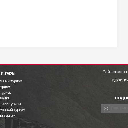
Сайт номер о
и туры
туристи
льный туризм
туризм
отуризм
ПОДП
ыбалка
ский туризм
ический туризм
й туризм