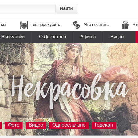
ться
Где перекусить
Что посетить
Чт
Экскурсии
О Дагестане
Афиша
Видео
Некрасовка
Фото
Видео
Односельчане
Годекан