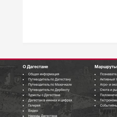
О Дагестане
Маршруты 
Общая информация
Познавате
Путеводитель по Дагестану
Активный 
Путеводитель по Махачкале
Агро- и эк
Путеводитель по Дербенту
Охота и р
Туристы о Дагестане
Паломниче
Дагестан в именах и цифрах
Гастроном
Галерея
Событийны
Видео
Народы Дагестана