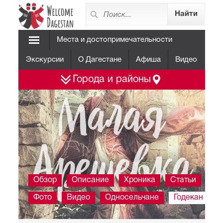
Места и достопримечательности
Экскурсии
О Дагестане
Афиша
Видео
Города и районы
Малая
Арешевка
Обзор
Описание
Хроника
Статьи
Фото
Видео
Односельчане
Годекан